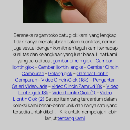
Beraneka ragam toko batu giok kami yang lengkap
tidak hanya menakjubkan dalam kuantitas, namun
juga sesuai dengan komitmen teguh kami terhadap
kualitas dan kelangkaan yang luar biasa. Lihat kami
yang baru dibuat
gambar cincin giok
–
Gambar
liontin giok
–
Gambar liontin langka
–
Gambar Cincin
Campuran
–
Gelang giok
–
Gambar Liontin
Campuran
–
Video Cincin Giok (18k)
–
Pengantar
Galeri Video Jade
–
Video Cincin Zamrud 18k
–
Video
liontin giok 18k
–
Video Liontin Giok (1)
–
Video
Liontin Giok (2)
Setiap item yang tercantum dalam
koleksi kami benar-benar unik dan hanya satu yang
tersedia untuk dibeli. – Klik untuk mempelajari lebih
lanjut
tentang Kami