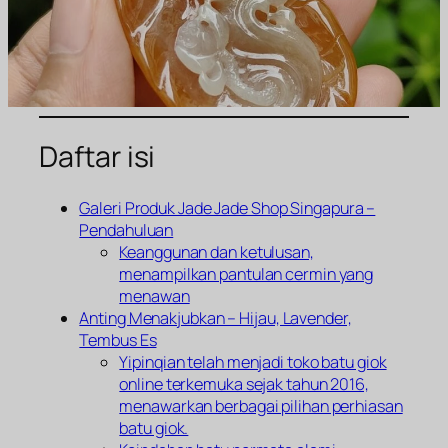
Daftar isi
Galeri Produk Jade Jade Shop Singapura –
Pendahuluan
Keanggunan dan ketulusan,
menampilkan pantulan cermin yang
menawan
Anting Menakjubkan – Hijau, Lavender,
Tembus Es
Yipinqian telah menjadi toko batu giok
online terkemuka sejak tahun 2016,
menawarkan berbagai pilihan perhiasan
batu giok.