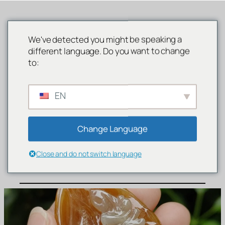
Lewati
ke
Perhiasan Giok Toko Giok Online
konten
MENU
Singapura
We've detected you might be speaking a
different language. Do you want to change
to:
EN
Galeri Perhiasan Giok Giok
Toko Giok Singapura
Change Language
Perhiasan Giok Elegan yang
Close and do not switch language
Tak Lekang oleh Waktu