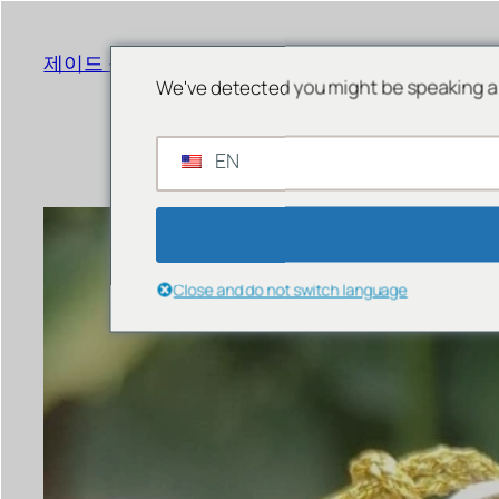
콘
텐
제이드 숍 싱가포르
메뉴
츠
We've detected you might be speaking a 
로
바
로
EN
가
기
Close and do not switch language