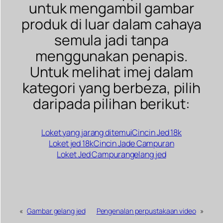
untuk mengambil gambar
produk di luar dalam cahaya
semula jadi tanpa
menggunakan penapis.
Untuk melihat imej dalam
kategori yang berbeza, pilih
daripada pilihan berikut:
Loket yang jarang ditemui
Cincin Jed 18k
Loket jed 18k
Cincin Jade Campuran
Loket Jed Campuran
gelang jed
«
Gambar gelang jed
Pengenalan perpustakaan video
»