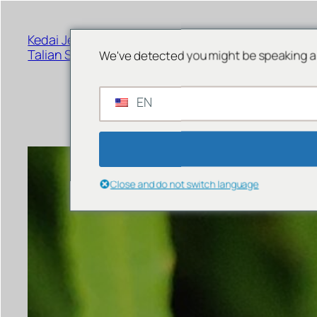
Langkau
ke
Kedai Jed Barang Kemas Dalam
kandungan
MENU
Talian Singapura
We've detected you might be speaking a 
EN
Close and do not switch language