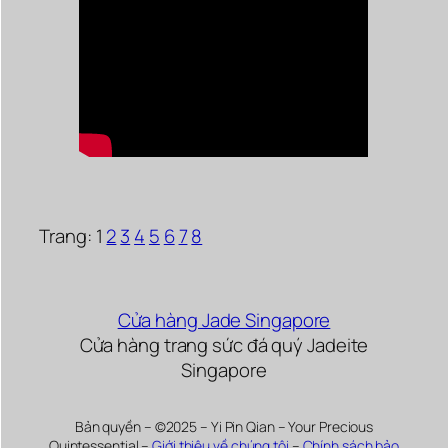
Trang:
1
2
3
4
5
6
7
8
Cửa hàng Jade Singapore
Cửa hàng trang sức đá quý Jadeite
Singapore
Bản quyền – ©2025 – Yi Pin Qian – Your Precious
Quintessential –
Giới thiệu về chúng tôi
–
Chính sách bảo