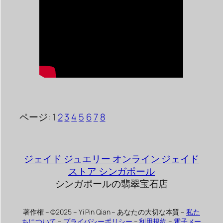
ページ:
1
2
3
4
5
6
7
8
ジェイド ジュエリー オンライン ジェイド
ストア シンガポール
シンガポールの翡翠宝石店
著作権 – ©2025 – Yi Pin Qian – あなたの大切な本質 –
私た
ちについて
–
プライバシーポリシー
–
利用規約
–
電子メー