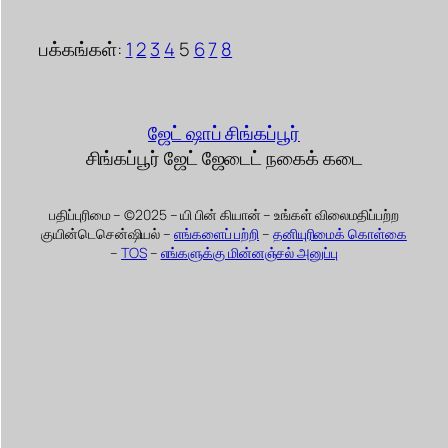
பக்கங்கள்:
1
2
3
4
5
6
7
8
ஜேட் ஷாப் சிங்கப்பூர்
சிங்கப்பூர் ஜேட் ஜேடைட் நகைக் கடை
பதிப்புரிமை – ©2025 – யி பின் கியான் – உங்கள் விலைமதிப்பற்ற
குயின்டெசென்ஷியல் –
எங்களைப் பற்றி
–
தனியுரிமைக் கொள்கை
–
TOS
–
எங்களுக்கு மின்னஞ்சல் அனுப்பு