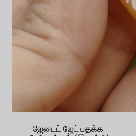
ஜேடைட் ஜேட் பதக்க