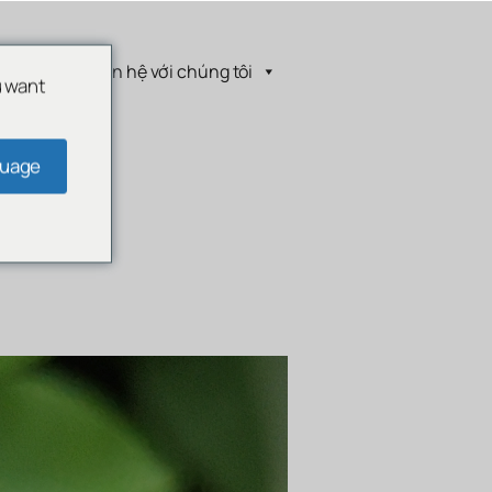
chúng tôi
Liên hệ với chúng tôi
u want
guage