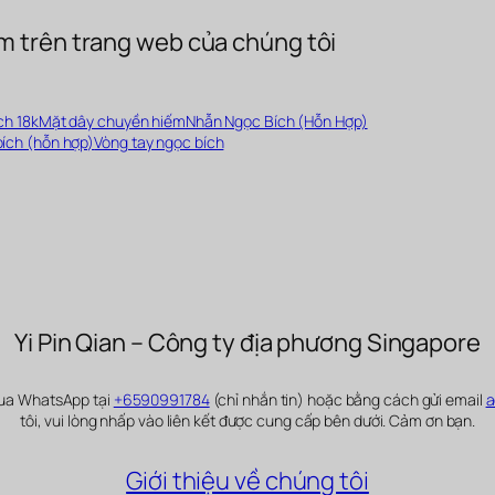
m trên trang web của chúng tôi
ch 18k
Mặt dây chuyền hiếm
Nhẫn Ngọc Bích (Hỗn Hợp)
ích (hỗn hợp)
Vòng tay ngọc bích
Yi Pin Qian – Công ty địa phương Singapore
 qua WhatsApp tại
+6590991784
(chỉ nhắn tin) hoặc bằng cách gửi email
a
tôi, vui lòng nhấp vào liên kết được cung cấp bên dưới. Cảm ơn bạn.
Giới thiệu về chúng tôi