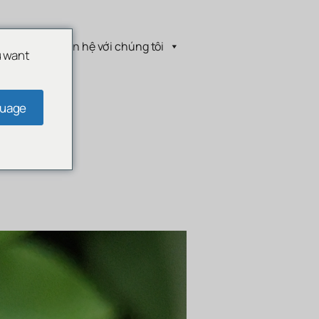
chúng tôi
Liên hệ với chúng tôi
u want
guage